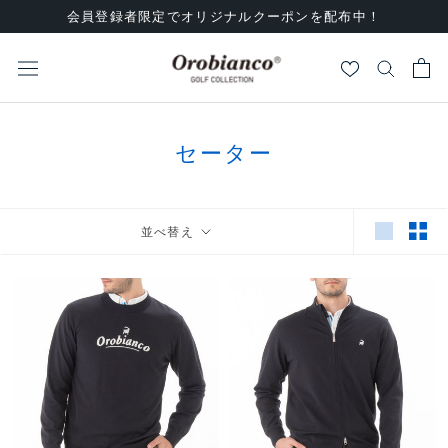
ス
会員登録者限定でオリジナルクーポンを配布中！
キ
ッ
プ
し
て
コ
セーター
ン
テ
ン
並べ替え
ツ
に
移
動
す
る