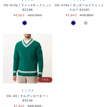
OG-A15a | ラインVネックニット
OG-A14a | ダンボールスウェット
83396
クルー 83391
¥6,600
¥22,000
¥5,940
¥19,800
SALE
トップス
OG-A5｜チルデンセーター｜
83056
¥7,920
¥26,400