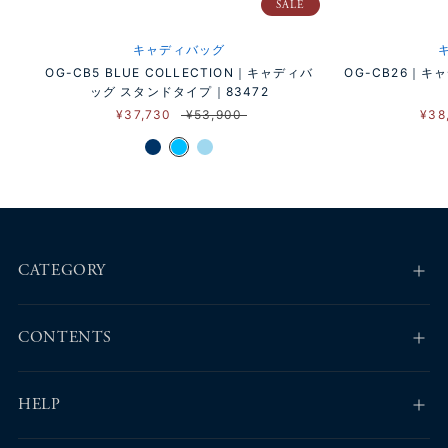
SALE
キャディバッグ
OG-CB5 BLUE COLLECTION｜キャディバ
OG-CB26｜
ッグ スタンドタイプ｜83472
¥37,730
¥53,900
¥38
CATEGORY
CONTENTS
HELP