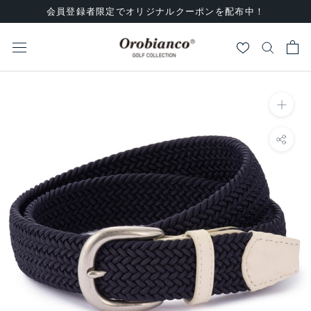
ス
会員登録者限定でオリジナルクーポンを配布中！
キ
ッ
プ
し
て
コ
ン
テ
ン
ツ
に
移
動
す
る